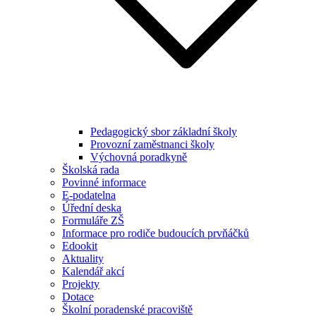
Pedagogický sbor základní školy
Provozní zaměstnanci školy
Výchovná poradkyně
Školská rada
Povinné informace
E-podatelna
Úřední deska
Formuláře ZŠ
Informace pro rodiče budoucích prvňáčků
Edookit
Aktuality
Kalendář akcí
Projekty
Dotace
Školní poradenské pracoviště