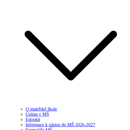
O mateřské škole
Úplata v MŠ
Edookit
Informace k zápisu do MŠ 2026-2027
Formuláře MŠ