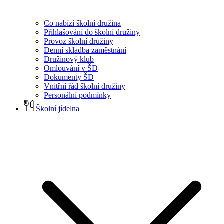
Co nabízí školní družina
Přihlašování do školní družiny
Provoz školní družiny
Denní skladba zaměstnání
Družinový klub
Omlouvání v ŠD
Dokumenty ŠD
Vnitřní řád školní družiny
Personální podmínky
Školní jídelna