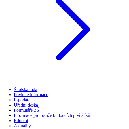
Školská rada
Povinné informace
E-podatelna
Úřední deska
Formuláře ZŠ
Informace pro rodiče budoucích prvňáčků
Edookit
Aktuality