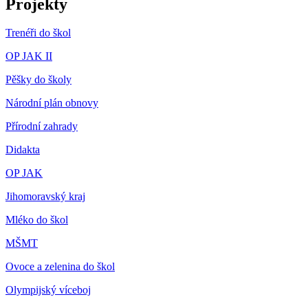
Projekty
Trenéři do škol
OP JAK II
Pěšky do školy
Národní plán obnovy
Přírodní zahrady
Didakta
OP JAK
Jihomoravský kraj
Mléko do škol
MŠMT
Ovoce a zelenina do škol
Olympijský víceboj