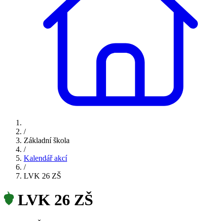
/
Základní škola
/
Kalendář akcí
/
LVK 26 ZŠ
LVK 26 ZŠ