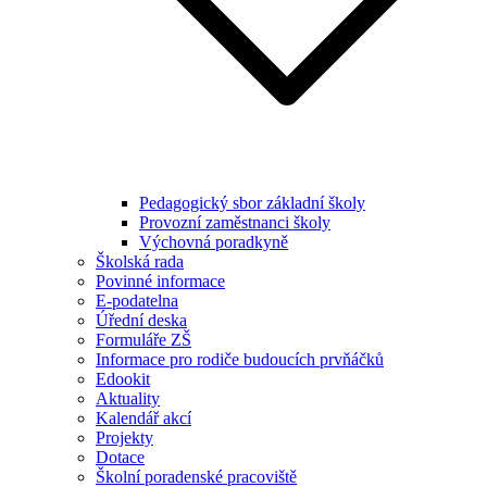
Pedagogický sbor základní školy
Provozní zaměstnanci školy
Výchovná poradkyně
Školská rada
Povinné informace
E-podatelna
Úřední deska
Formuláře ZŠ
Informace pro rodiče budoucích prvňáčků
Edookit
Aktuality
Kalendář akcí
Projekty
Dotace
Školní poradenské pracoviště