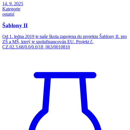
14. 9. 2025
Kategorie
ostatní
Šablony II
Od 1. ledna 2019 je naše škola zapojena do projektu Šablony II. pro
ZŠ a MŠ, který je spolufinancován EU. Projekt č.
CZ.02.3.68/0.0/0.0/18_063/0010810