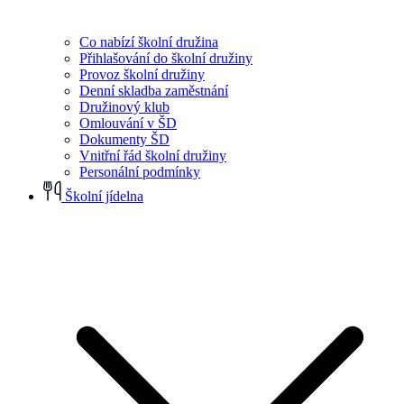
Co nabízí školní družina
Přihlašování do školní družiny
Provoz školní družiny
Denní skladba zaměstnání
Družinový klub
Omlouvání v ŠD
Dokumenty ŠD
Vnitřní řád školní družiny
Personální podmínky
Školní jídelna