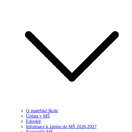
O mateřské škole
Úplata v MŠ
Edookit
Informace k zápisu do MŠ 2026-2027
Formuláře MŠ