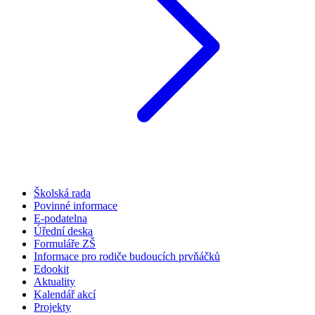
Školská rada
Povinné informace
E-podatelna
Úřední deska
Formuláře ZŠ
Informace pro rodiče budoucích prvňáčků
Edookit
Aktuality
Kalendář akcí
Projekty