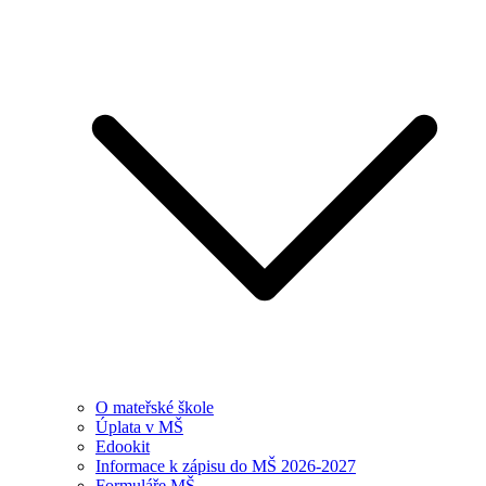
O mateřské škole
Úplata v MŠ
Edookit
Informace k zápisu do MŠ 2026-2027
Formuláře MŠ