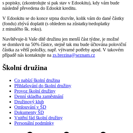
s popisky, (zkontrolujte si pak stav v Edookitu), kdy vám bude
následně převedena do Edookit kreditu.
V Edookitu se do konce srpna dozvíte, kolik vám do dané částky
(fondu) zbývá doplatit (s ohledem na zůstatky/nedoplatky
z minulého šk. roku).
Navštěvuje-li Vaše dítě družinu jen menší část týdne, je možné
se domluvit na 50% částce, stejně tak mu bude účtována poloviční
částka za větší položky, např. výtvarné potřeby apod. V takovém
případě nás kontaktujte na
zs.brezina@seznam.cz
Školní družina
Co nabízí školní družina
Přihlašování do školní družiny
Provoz školní družiny
Denní skladba zaměstnání
Družinový klub
Omlouvání v ŠD
Dokumenty ŠD
Vnitřní řád školní družiny
Personální podmínky