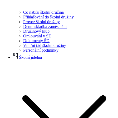
Co nabízí školní družina
Přihlašování do školní družiny
Provoz školní družiny
Denní skladba zaměstnání
Družinový klub
Omlouvání v ŠD
Dokumenty ŠD
Vnitřní řád školní družiny
Personální podmínky
Školní jídelna