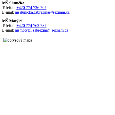
MŠ Sluníčka
Telefon:
+420 774 736 707
E-mail:
msslunicka.zsbrezina@seznam.cz
MŠ Motýlci
Telefon:
+420 774 763 737
E-mail:
msmotylci.zsbrezina@seznam.cz