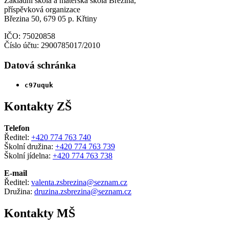
Základní škola a mateřská škola Březina,
příspěvková organizace
Březina 50, 679 05 p. Křtiny
IČO: 75020858
Číslo účtu: 2900785017/2010
Datová schránka
c97uquk
Kontakty ZŠ
Telefon
Ředitel:
+420 774 763 740
Školní družina:
+420 774 763 739
Školní jídelna:
+420 774 763 738
E-mail
Ředitel:
valenta.zsbrezina@seznam.cz
Družina:
druzina.zsbrezina@seznam.cz
Kontakty MŠ