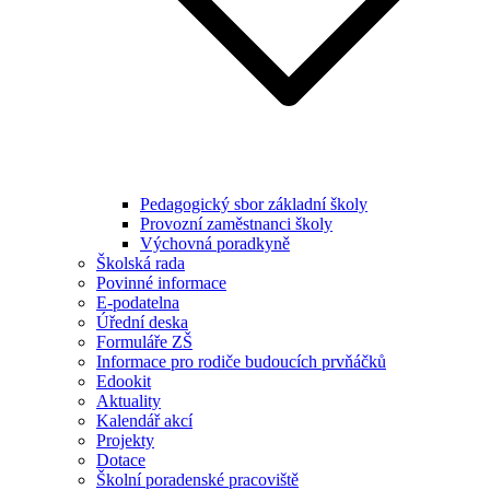
Pedagogický sbor základní školy
Provozní zaměstnanci školy
Výchovná poradkyně
Školská rada
Povinné informace
E-podatelna
Úřední deska
Formuláře ZŠ
Informace pro rodiče budoucích prvňáčků
Edookit
Aktuality
Kalendář akcí
Projekty
Dotace
Školní poradenské pracoviště