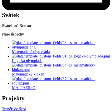
Svátek
Svátek má
Roman
Naše úspěchy
Matematická olympiáda
Logická olympiáda
Matematický klokan
MA=T+ES>O
Projekty
Trenéři do škol