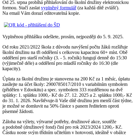
Od 25. srpna probíhá přihlašování do školní družiny elektronickou
formou. Stačí zaslat
vyplněný formulář
(za každá dítě zvlášť).
Na email Vám dorazí editovatelná kopie.
Vyplněnou přihlášku odešlete, prosím, nejpozději do 5. 9. 2025.
Od roku 2021/2022 škola z důvodu navýšení počtu žáků rozšiřuje
školní družinu na tři oddělení s celkovou kapacitou 60+ míst. Obě
oddělení pro starší ročníky (3. - 5. ročník) fungují denně do 15:30
(výjimečně déle) a oddělení pro mladší ročníky do 16:30 (dle
kapacity).
Úplata za školní družinu je stanovena na 200 Kč za 1 měsíc, úplatu
zasílejte na účet školy: 2900785017/2010 s variabilním symbolem
(přidělen v Edookitu) a spec. symbolem 333 rozdělenou na dvě
splátky: 1. splátku 1000,- Kč do 27. 12. 2025 a 2. splátku 1000,- Kč
do 31. 1. 2026. Navštěvuje-li Vaše dítě družinu jen menší část týdne,
je možné se domluvit na 50% částce s panem ředitelem oproti
písemné žádosti.
Záloha na výlety, výtvarné potřeby, družinové akce, soutěže
a podobně (družinový fond) činí pro rok 2023/2024 1200,- Kč.
Částku noste svým třídním učitelům v hotovosti, ideálně v obálce