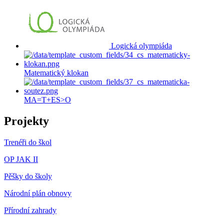
Logická olympiáda
Matematický klokan
MA=T+ES>O
Projekty
Trenéři do škol
OP JAK II
Pěšky do školy
Národní plán obnovy
Přírodní zahrady