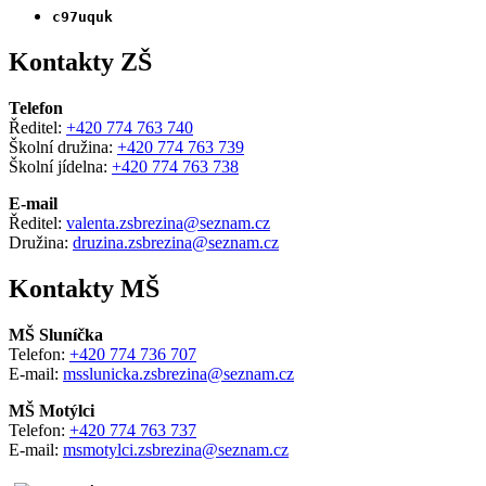
c97uquk
Kontakty ZŠ
Telefon
Ředitel:
+420 774 763 740
Školní družina:
+420 774 763 739
Školní jídelna:
+420 774 763 738
E-mail
Ředitel:
valenta.zsbrezina@seznam.cz
Družina:
druzina.zsbrezina@seznam.cz
Kontakty MŠ
MŠ Sluníčka
Telefon:
+420 774 736 707
E-mail:
msslunicka.zsbrezina@seznam.cz
MŠ Motýlci
Telefon:
+420 774 763 737
E-mail:
msmotylci.zsbrezina@seznam.cz