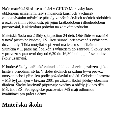
Naše mateřská škola se nachází v CHKO Moravský kras,
obklopena smíšenými lesy s možností krásných vycházek
za poznáváním měnící se přírody ve všech čtyřech ročních obdobích
a rozšiřováním vědomostí, při jejím krátkodobém i dlouhodobém
pozorování, k aktivnímu pohybu na zdravém vzduchu.
Mateřská škola má 2 třídy s kapacitou 24 dětí. Obě třídě se nachází
v nové přístavbě budovy ZŠ. Jsou slunné, orientované s výhledem
do zahrady. Třída motýlků v přízemí má terasu s amfiteátrem.
Sluníčka v 1. patře mají balkón s výhledem do zahradu. Školky jsou
v provozu v pracovní dny od 6,30 do 16,30 hodin, poté se budova
školy uzamyká.
K budově školy patří také zahrada obklopená zelení, zařízena jako
hřiště v přírodním stylu. V době školních prázdnin bývá provoz
omezen nebo i přerušen podle požadavků rodičů. Celodenní provoz
v MŠ byl zahájen v březnu 2001 po zřízení školní jídelny obecním
úřadem. Školní kuchyně připravuje svačiny a obědy jak pro děti
MŠ, tak i ZŠ. Pedagogické pracovnice MŠ mají odbornou
kvalifikaci pro práci s dětmi.
Mateřská škola