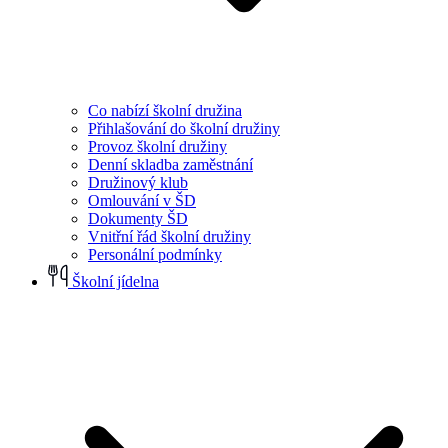
Co nabízí školní družina
Přihlašování do školní družiny
Provoz školní družiny
Denní skladba zaměstnání
Družinový klub
Omlouvání v ŠD
Dokumenty ŠD
Vnitřní řád školní družiny
Personální podmínky
Školní jídelna