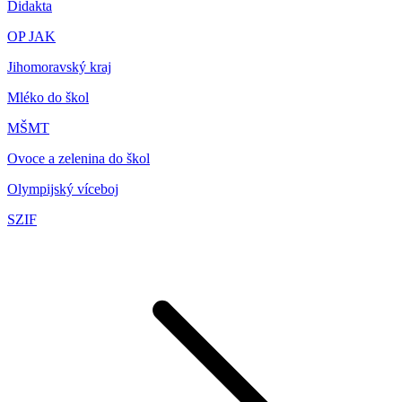
Didakta
OP JAK
Jihomoravský kraj
Mléko do škol
MŠMT
Ovoce a zelenina do škol
Olympijský víceboj
SZIF