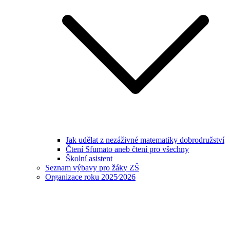
Jak udělat z nezáživné matematiky dobrodružství
Čtení Sfumato aneb čtení pro všechny
Školní asistent
Seznam výbavy pro žáky ZŠ
Organizace roku 2025⁄2026