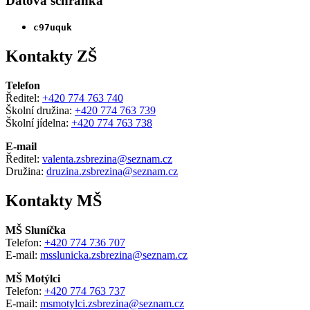
Datová schránka
c97uquk
Kontakty ZŠ
Telefon
Ředitel:
+420 774 763 740
Školní družina:
+420 774 763 739
Školní jídelna:
+420 774 763 738
E-mail
Ředitel:
valenta.zsbrezina@seznam.cz
Družina:
druzina.zsbrezina@seznam.cz
Kontakty MŠ
MŠ Sluníčka
Telefon:
+420 774 736 707
E-mail:
msslunicka.zsbrezina@seznam.cz
MŠ Motýlci
Telefon:
+420 774 763 737
E-mail:
msmotylci.zsbrezina@seznam.cz