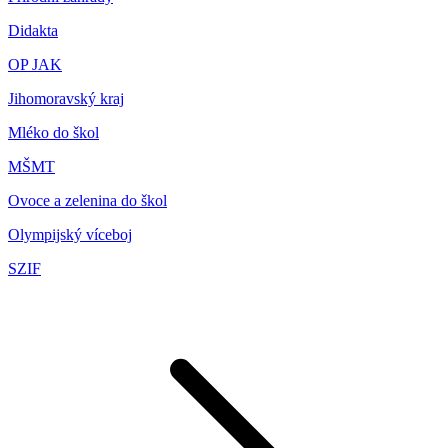
Didakta
OP JAK
Jihomoravský kraj
Mléko do škol
MŠMT
Ovoce a zelenina do škol
Olympijský víceboj
SZIF