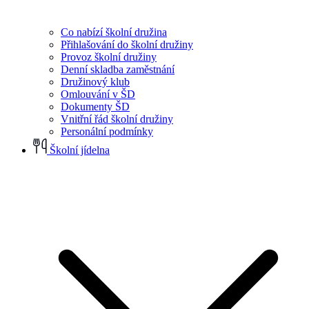
Co nabízí školní družina
Přihlašování do školní družiny
Provoz školní družiny
Denní skladba zaměstnání
Družinový klub
Omlouvání v ŠD
Dokumenty ŠD
Vnitřní řád školní družiny
Personální podmínky
Školní jídelna