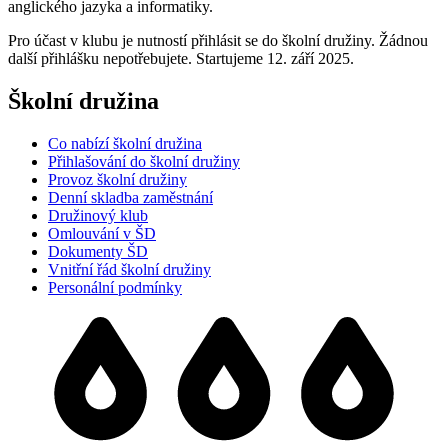
anglického jazyka a informatiky.
Pro účast v klubu je nutností přihlásit se do školní družiny. Žádnou
další přihlášku nepotřebujete. Startujeme 12. září 2025.
Školní družina
Co nabízí školní družina
Přihlašování do školní družiny
Provoz školní družiny
Denní skladba zaměstnání
Družinový klub
Omlouvání v ŠD
Dokumenty ŠD
Vnitřní řád školní družiny
Personální podmínky