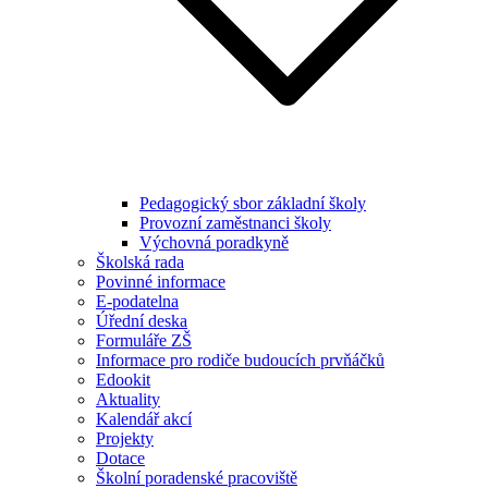
Pedagogický sbor základní školy
Provozní zaměstnanci školy
Výchovná poradkyně
Školská rada
Povinné informace
E-podatelna
Úřední deska
Formuláře ZŠ
Informace pro rodiče budoucích prvňáčků
Edookit
Aktuality
Kalendář akcí
Projekty
Dotace
Školní poradenské pracoviště