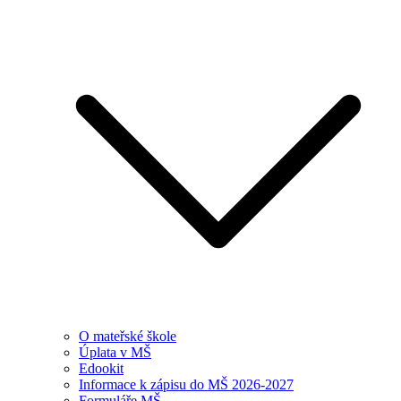
O mateřské škole
Úplata v MŠ
Edookit
Informace k zápisu do MŠ 2026-2027
Formuláře MŠ