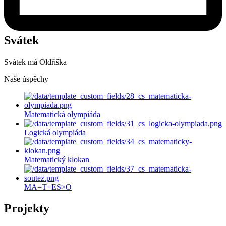
Svátek
Svátek má
Oldřiška
Naše úspěchy
Matematická olympiáda
Logická olympiáda
Matematický klokan
MA=T+ES>O
Projekty