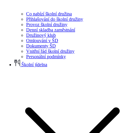
Co nabízí školní družina
Přihlašování do školní družiny
Provoz školní družiny
Denní skladba zaměstnání
Družinový klub
Omlouvání v ŠD
Dokumenty ŠD
Vnitřní řád školní družiny
Personální podmínky
Školní jídelna