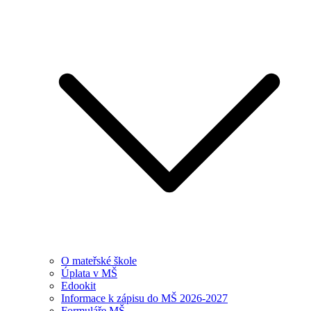
O mateřské škole
Úplata v MŠ
Edookit
Informace k zápisu do MŠ 2026-2027
Formuláře MŠ