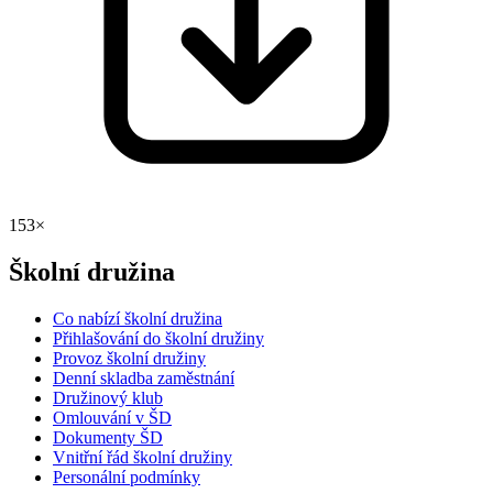
153×
Školní družina
Co nabízí školní družina
Přihlašování do školní družiny
Provoz školní družiny
Denní skladba zaměstnání
Družinový klub
Omlouvání v ŠD
Dokumenty ŠD
Vnitřní řád školní družiny
Personální podmínky