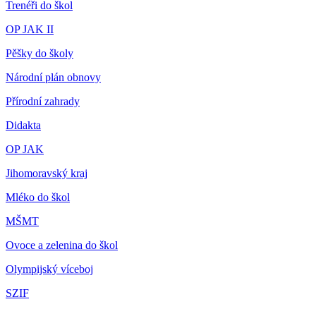
Trenéři do škol
OP JAK II
Pěšky do školy
Národní plán obnovy
Přírodní zahrady
Didakta
OP JAK
Jihomoravský kraj
Mléko do škol
MŠMT
Ovoce a zelenina do škol
Olympijský víceboj
SZIF