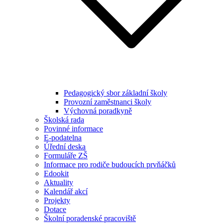
Pedagogický sbor základní školy
Provozní zaměstnanci školy
Výchovná poradkyně
Školská rada
Povinné informace
E-podatelna
Úřední deska
Formuláře ZŠ
Informace pro rodiče budoucích prvňáčků
Edookit
Aktuality
Kalendář akcí
Projekty
Dotace
Školní poradenské pracoviště