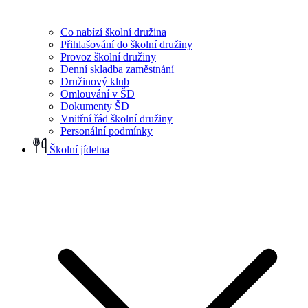
Co nabízí školní družina
Přihlašování do školní družiny
Provoz školní družiny
Denní skladba zaměstnání
Družinový klub
Omlouvání v ŠD
Dokumenty ŠD
Vnitřní řád školní družiny
Personální podmínky
Školní jídelna