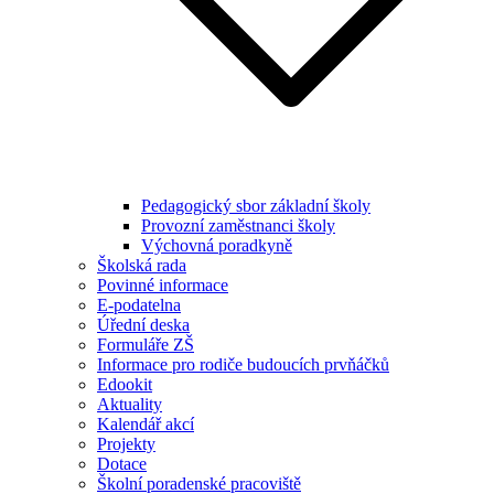
Pedagogický sbor základní školy
Provozní zaměstnanci školy
Výchovná poradkyně
Školská rada
Povinné informace
E-podatelna
Úřední deska
Formuláře ZŠ
Informace pro rodiče budoucích prvňáčků
Edookit
Aktuality
Kalendář akcí
Projekty
Dotace
Školní poradenské pracoviště