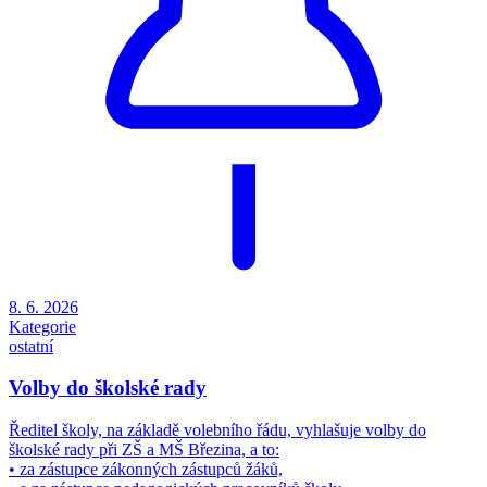
8. 6. 2026
Kategorie
ostatní
Volby do školské rady
Ředitel školy, na základě volebního řádu, vyhlašuje volby do
školské rady při ZŠ a MŠ Březina, a to:
• za zástupce zákonných zástupců žáků,