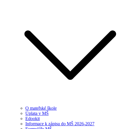
O mateřské škole
Úplata v MŠ
Edookit
Informace k zápisu do MŠ 2026-2027
Formuláře MŠ