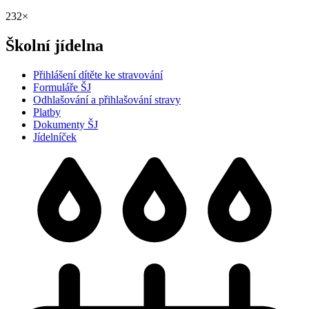
232×
Školní jídelna
Přihlášení dítěte ke stravování
Formuláře ŠJ
Odhlašování a přihlašování stravy
Platby
Dokumenty ŠJ
Jídelníček