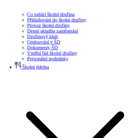
Co nabízí školní družina
Přihlašování do školní družiny
Provoz školní družiny
Denní skladba zaměstnání
Družinový klub
Omlouvání v ŠD
Dokumenty ŠD
Vnitřní řád školní družiny
Personální podmínky
Školní jídelna