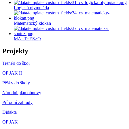
Logická olympiáda
Matematický klokan
MA=T+ES>O
Projekty
Trenéři do škol
OP JAK II
Pěšky do školy
Národní plán obnovy
Přírodní zahrady
Didakta
OP JAK