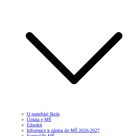
O mateřské škole
Úplata v MŠ
Edookit
Informace k zápisu do MŠ 2026-2027
Formuláře MŠ