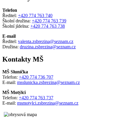
Telefon
Ředitel:
+420 774 763 740
Školní družina:
+420 774 763 739
Školní jídelna:
+420 774 763 738
E-mail
Ředitel:
valenta.zsbrezina@seznam.cz
Družina:
druzina.zsbrezina@seznam.cz
Kontakty MŠ
MŠ Sluníčka
Telefon:
+420 774 736 707
E-mail:
msslunicka.zsbrezina@seznam.cz
MŠ Motýlci
Telefon:
+420 774 763 737
E-mail:
msmotylci.zsbrezina@seznam.cz