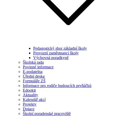
Pedagogický sbor základní školy
Provozní zaměstnanci školy
Výchovná poradkyně
Školská rada
Povinné informace
E-podatelna
Úřední deska
Formuláře ZŠ
Informace pro rodiče budoucích prvňáčků
Edookit
Aktuality
Kalendář akcí
Projekty
Dotace
Školní poradenské pracoviště