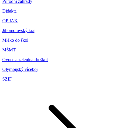
Přírodní zahrady
Didakta
OP JAK
Jihomoravský kraj
Mléko do škol
MŠMT
Ovoce a zelenina do škol
Olympijský víceboj
SZIF