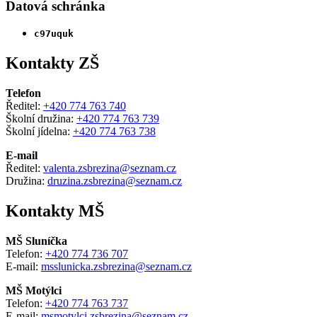
Datová schránka
c97uquk
Kontakty ZŠ
Telefon
Ředitel:
+420 774 763 740
Školní družina:
+420 774 763 739
Školní jídelna:
+420 774 763 738
E-mail
Ředitel:
valenta.zsbrezina@seznam.cz
Družina:
druzina.zsbrezina@seznam.cz
Kontakty MŠ
MŠ Sluníčka
Telefon:
+420 774 736 707
E-mail:
msslunicka.zsbrezina@seznam.cz
MŠ Motýlci
Telefon:
+420 774 763 737
E-mail:
msmotylci.zsbrezina@seznam.cz