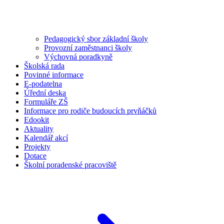
Pedagogický sbor základní školy
Provozní zaměstnanci školy
Výchovná poradkyně
Školská rada
Povinné informace
E-podatelna
Úřední deska
Formuláře ZŠ
Informace pro rodiče budoucích prvňáčků
Edookit
Aktuality
Kalendář akcí
Projekty
Dotace
Školní poradenské pracoviště