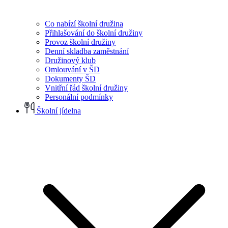
Co nabízí školní družina
Přihlašování do školní družiny
Provoz školní družiny
Denní skladba zaměstnání
Družinový klub
Omlouvání v ŠD
Dokumenty ŠD
Vnitřní řád školní družiny
Personální podmínky
Školní jídelna