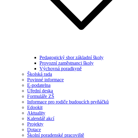
Pedagogický sbor základní školy
Provozní zaměstnanci školy
Výchovná poradkyně
Školská rada
Povinné informace
E-podatelna
Úřední deska
Formuláře ZŠ
Informace pro rodiče budoucích prvňáčků
Edookit
Aktuality
Kalendář akcí
Projekty
Dotace
Školní poradenské pracoviště