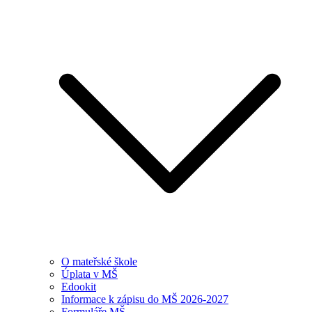
O mateřské škole
Úplata v MŠ
Edookit
Informace k zápisu do MŠ 2026-2027
Formuláře MŠ