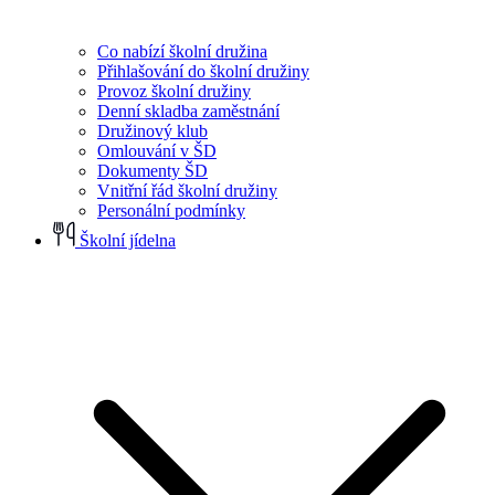
Co nabízí školní družina
Přihlašování do školní družiny
Provoz školní družiny
Denní skladba zaměstnání
Družinový klub
Omlouvání v ŠD
Dokumenty ŠD
Vnitřní řád školní družiny
Personální podmínky
Školní jídelna