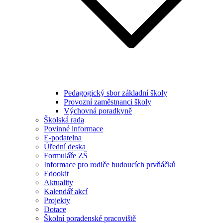
Pedagogický sbor základní školy
Provozní zaměstnanci školy
Výchovná poradkyně
Školská rada
Povinné informace
E-podatelna
Úřední deska
Formuláře ZŠ
Informace pro rodiče budoucích prvňáčků
Edookit
Aktuality
Kalendář akcí
Projekty
Dotace
Školní poradenské pracoviště