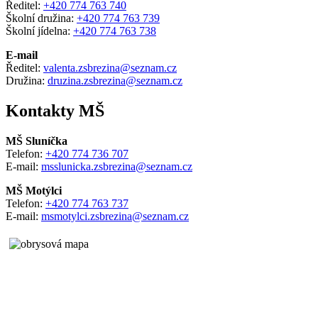
Ředitel:
+420 774 763 740
Školní družina:
+420 774 763 739
Školní jídelna:
+420 774 763 738
E-mail
Ředitel:
valenta.zsbrezina@seznam.cz
Družina:
druzina.zsbrezina@seznam.cz
Kontakty MŠ
MŠ Sluníčka
Telefon:
+420 774 736 707
E-mail:
msslunicka.zsbrezina@seznam.cz
MŠ Motýlci
Telefon:
+420 774 763 737
E-mail:
msmotylci.zsbrezina@seznam.cz