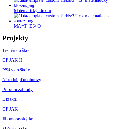
Matematický klokan
MA=T+ES>O
Projekty
Trenéři do škol
OP JAK II
Pěšky do školy
Národní plán obnovy
Přírodní zahrady
Didakta
OP JAK
Jihomoravský kraj
Mléko do škol