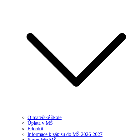
O mateřské škole
Úplata v MŠ
Edookit
Informace k zápisu do MŠ 2026-2027
Formuláře MŠ