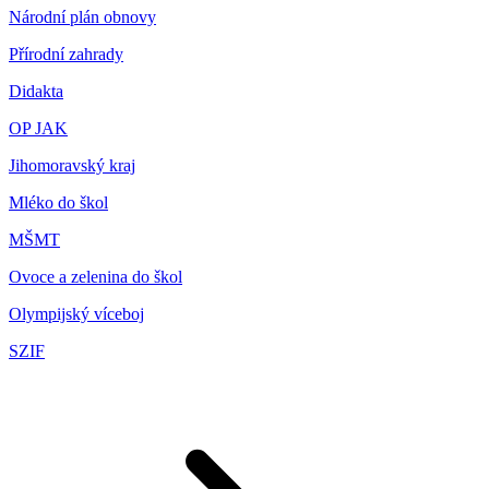
Národní plán obnovy
Přírodní zahrady
Didakta
OP JAK
Jihomoravský kraj
Mléko do škol
MŠMT
Ovoce a zelenina do škol
Olympijský víceboj
SZIF