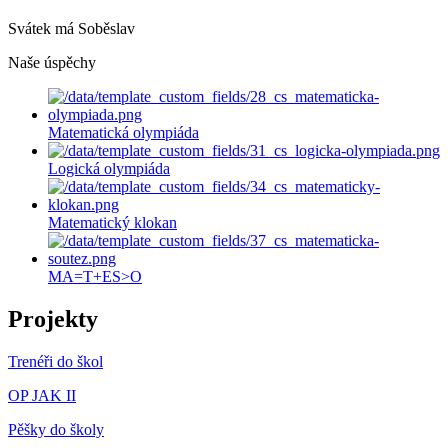
Svátek má
Soběslav
Naše úspěchy
Matematická olympiáda
Logická olympiáda
Matematický klokan
MA=T+ES>O
Projekty
Trenéři do škol
OP JAK II
Pěšky do školy