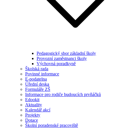
Pedagogický sbor základní školy
Provozní zaměstnanci školy
Výchovná poradkyně
Školská rada
Povinné informace
E-podatelna
Úřední deska
Formuláře ZŠ
Informace pro rodiče budoucích prvňáčků
Edookit
Aktuality
Kalendář akcí
Projekty
Dotace
Školní poradenské pracoviště