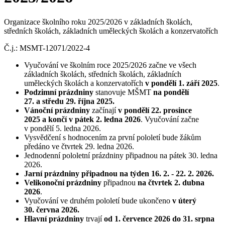
Organizace školního roku 2025/2026 v základních školách,
středních školách, základních uměleckých školách a konzervatořích
Č.j.: MSMT-12071/2022-4
Vyučování ve školním roce 2025/2026 začne ve všech
základních školách, středních školách, základních
uměleckých školách a konzervatořích
v pondělí 1. září 2025
.
Podzimní prázdniny
stanovuje MŠMT
na pondělí
27. a středu 29. října 2025.
Vánoční prázdniny
začínají
v pondělí 22. prosince
2025 a končí v pátek 2. ledna 2026
. Vyučování začne
v pondělí 5. ledna 2026.
Vysvědčení s hodnocením za první pololetí bude žákům
předáno ve čtvrtek 29. ledna 2026.
Jednodenní pololetní prázdniny připadnou na pátek 30. ledna
2026.
Jarní prázdniny připadnou na týden 16. 2. - 22. 2. 2026.
Velikonoční prázdniny
připadnou
na čtvrtek 2. dubna
2026
.
Vyučování ve druhém pololetí bude ukončeno
v úterý
30. června 2026.
Hlavní prázdniny
trvají
od 1. července 2026 do 31. srpna