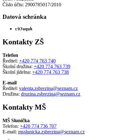
Číslo účtu: 2900785017/2010
Datová schránka
c97uquk
Kontakty ZŠ
Telefon
Ředitel:
+420 774 763 740
Školní družina:
+420 774 763 739
Školní jídelna:
+420 774 763 738
E-mail
Ředitel:
valenta.zsbrezina@seznam.cz
Družina:
druzina.zsbrezina@seznam.cz
Kontakty MŠ
MŠ Sluníčka
Telefon:
+420 774 736 707
E-mail:
msslunicka.zsbrezina@seznam.cz