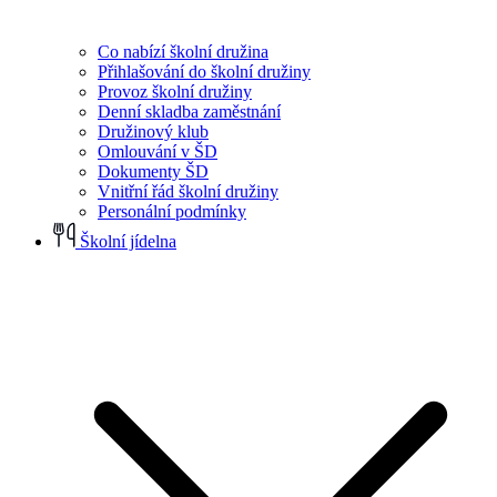
Co nabízí školní družina
Přihlašování do školní družiny
Provoz školní družiny
Denní skladba zaměstnání
Družinový klub
Omlouvání v ŠD
Dokumenty ŠD
Vnitřní řád školní družiny
Personální podmínky
Školní jídelna