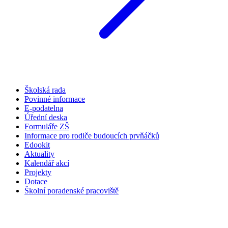
Školská rada
Povinné informace
E-podatelna
Úřední deska
Formuláře ZŠ
Informace pro rodiče budoucích prvňáčků
Edookit
Aktuality
Kalendář akcí
Projekty
Dotace
Školní poradenské pracoviště