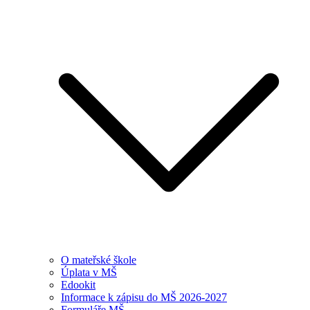
O mateřské škole
Úplata v MŠ
Edookit
Informace k zápisu do MŠ 2026-2027
Formuláře MŠ