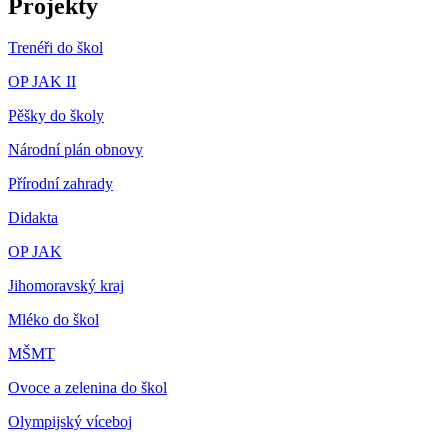
Projekty
Trenéři do škol
OP JAK II
Pěšky do školy
Národní plán obnovy
Přírodní zahrady
Didakta
OP JAK
Jihomoravský kraj
Mléko do škol
MŠMT
Ovoce a zelenina do škol
Olympijský víceboj