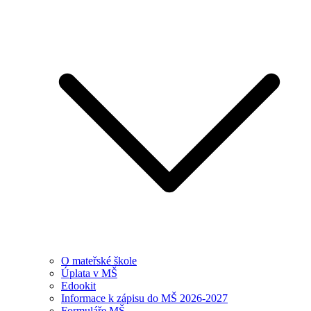
O mateřské škole
Úplata v MŠ
Edookit
Informace k zápisu do MŠ 2026-2027
Formuláře MŠ