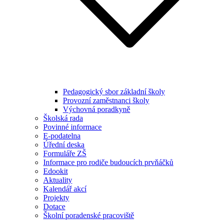
Pedagogický sbor základní školy
Provozní zaměstnanci školy
Výchovná poradkyně
Školská rada
Povinné informace
E-podatelna
Úřední deska
Formuláře ZŠ
Informace pro rodiče budoucích prvňáčků
Edookit
Aktuality
Kalendář akcí
Projekty
Dotace
Školní poradenské pracoviště