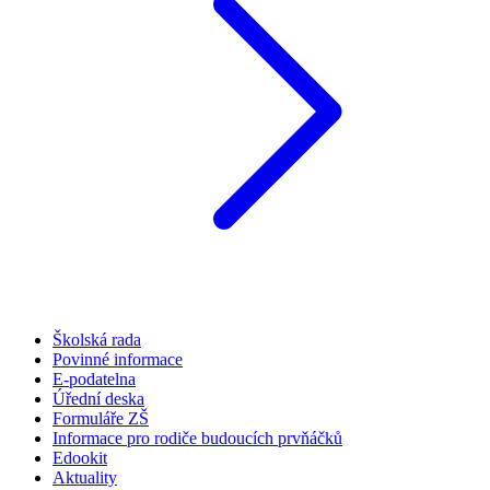
Školská rada
Povinné informace
E-podatelna
Úřední deska
Formuláře ZŠ
Informace pro rodiče budoucích prvňáčků
Edookit
Aktuality