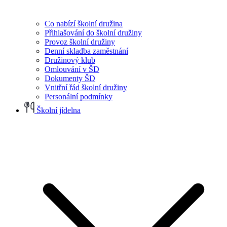
Co nabízí školní družina
Přihlašování do školní družiny
Provoz školní družiny
Denní skladba zaměstnání
Družinový klub
Omlouvání v ŠD
Dokumenty ŠD
Vnitřní řád školní družiny
Personální podmínky
Školní jídelna